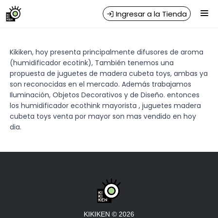
Importador Mayorista de Regalos, Productos de Diseño, Bazar y
Ingresar a la Tienda
Decoración
CÓMO COMPRAR
Kikiken, hoy presenta principalmente difusores de aroma
(humidificador ecotink), También tenemos una
QUIÉNES SOMOS
propuesta de juguetes de madera cubeta toys, ambas ya
son reconocidas en el mercado. Además trabajamos
CONTACTO
Iluminación, Objetos Decorativos y de Diseño. entonces
los humidificador ecothink mayorista , juguetes madera
cubeta toys venta por mayor son mas vendido en hoy
dia.
KIKIKEN
©
2026