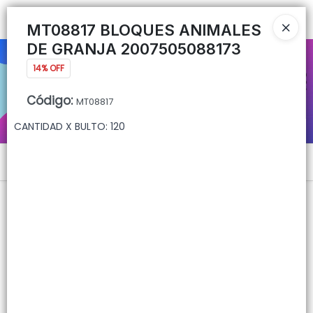
Ingresar a la Tienda
MT08817 BLOQUES ANIMALES
DE GRANJA 2007505088173
CÓMO COMPRAR
14% OFF
QUIÉNES SOMOS
Código
:
MT08817
CANTIDAD X BULTO: 120
CONTACTO
Menú
Lista vacía