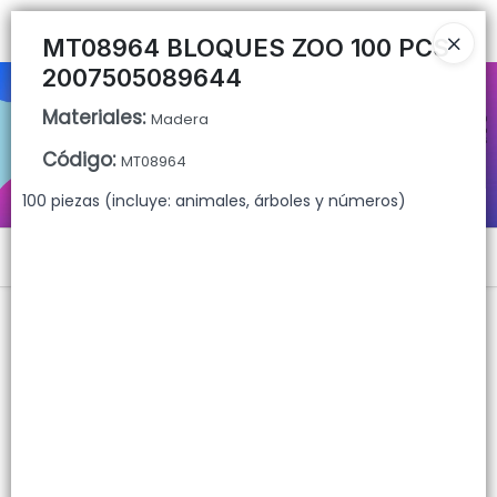
Ingresar a la Tienda
MT08964 BLOQUES ZOO 100 PCS
2007505089644
CÓMO COMPRAR
Materiales
:
Madera
QUIÉNES SOMOS
Código
:
MT08964
100 piezas (incluye: animales, árboles y números)
CONTACTO
Menú
Lista vacía