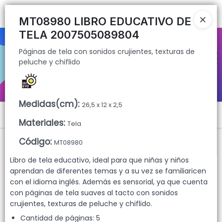
Páginas de tela con sonidos crujientes, texturas de peluche y
Ingresar a la Tienda
chiflido
MT08980 LIBRO EDUCATIVO DE
TELA 2007505089804
CÓMO COMPRAR
Páginas de tela con sonidos crujientes, texturas de
peluche y chiflido
QUIÉNES SOMOS
CONTACTO
Medidas(cm)
:
26,5 x 12 x 2,5
Menú
Materiales
:
Tela
Páginas de tela con sonidos crujientes, texturas de peluche y chiflido
Código
:
MT08980
Libro de tela educativo, ideal para que niñas y niños
aprendan de diferentes temas y a su vez se familiaricen
con el idioma inglés. Además es sensorial, ya que cuenta
Lista vacía
con páginas de tela suaves al tacto con sonidos
crujientes, texturas de peluche y chiflido.
Cantidad de páginas: 5