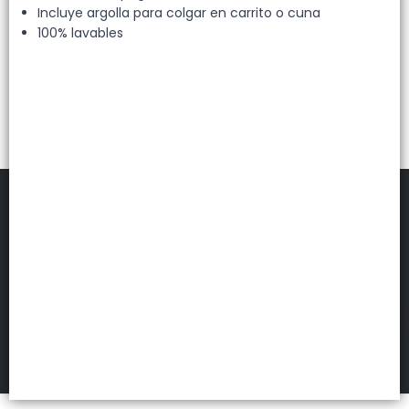
Incluye argolla para colgar en carrito o cuna
100% lavables
KIKIKEN
©
2026
Defensa de las y los consumidores. Para reclamos
ingresá acá.
FILTROS
Botón de arrepentimiento
Hecho con ❤️por VentasxMayor