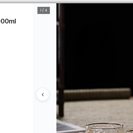
1 / 4
900ml
CÓMO 