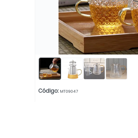
Lista vacía
Código
:
MT09047