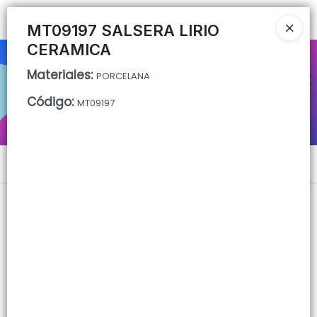
Ingresar a la Tienda
MT09197 SALSERA LIRIO
CERAMICA
CÓMO COMPRAR
Materiales
:
PORCELANA
QUIÉNES SOMOS
Código
:
MT09197
CONTACTO
Menú
Lista vacía