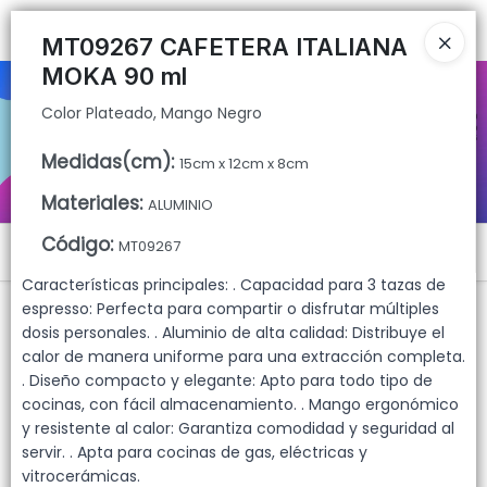
Color Plateado, Mango Negro
Ingresar a la Tienda
MT09267 CAFETERA ITALIANA
MOKA 90 ml
CÓMO COMPRAR
Color Plateado, Mango Negro
QUIÉNES SOMOS
Medidas(cm)
:
15cm x 12cm x 8cm
CONTACTO
Materiales
:
ALUMINIO
Código
:
MT09267
Menú
Características principales: . Capacidad para 3 tazas de
Color Plateado, Mango Negro
espresso: Perfecta para compartir o disfrutar múltiples
dosis personales. . Aluminio de alta calidad: Distribuye el
calor de manera uniforme para una extracción completa.
. Diseño compacto y elegante: Apto para todo tipo de
Lista vacía
cocinas, con fácil almacenamiento. . Mango ergonómico
y resistente al calor: Garantiza comodidad y seguridad al
servir. . Apta para cocinas de gas, eléctricas y
vitrocerámicas.