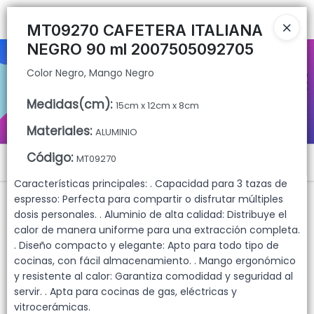
Color Negro, Mango Negro
Ingresar a la Tienda
MT09270 CAFETERA ITALIANA
NEGRO 90 ml 2007505092705
CÓMO COMPRAR
Color Negro, Mango Negro
QUIÉNES SOMOS
Medidas(cm)
:
15cm x 12cm x 8cm
CONTACTO
Materiales
:
ALUMINIO
Código
:
MT09270
Menú
Características principales: . Capacidad para 3 tazas de
Color Negro, Mango Negro
espresso: Perfecta para compartir o disfrutar múltiples
dosis personales. . Aluminio de alta calidad: Distribuye el
calor de manera uniforme para una extracción completa.
. Diseño compacto y elegante: Apto para todo tipo de
Lista vacía
cocinas, con fácil almacenamiento. . Mango ergonómico
y resistente al calor: Garantiza comodidad y seguridad al
servir. . Apta para cocinas de gas, eléctricas y
vitrocerámicas.