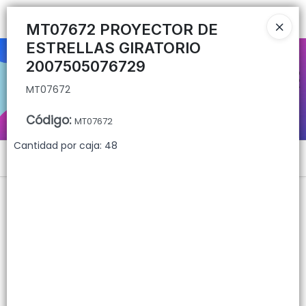
MT07672
Ingresar a la Tienda
MT07672 PROYECTOR DE
ESTRELLAS GIRATORIO
CÓMO COMPRAR
2007505076729
MT07672
QUIÉNES SOMOS
Código
:
MT07672
CONTACTO
Cantidad por caja: 48
Menú
MT07672
Lista vacía