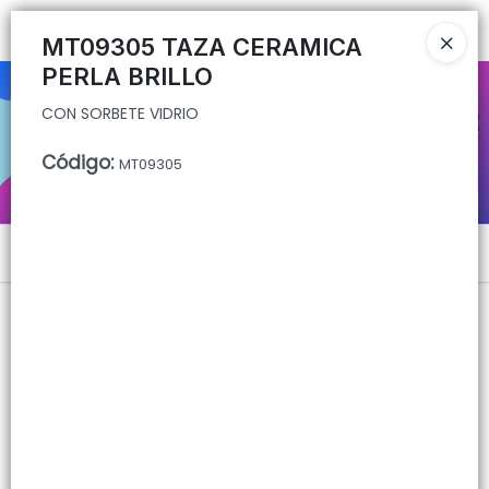
CON SORBETE VIDRIO
Ingresar a la Tienda
MT09305 TAZA CERAMICA
PERLA BRILLO
CÓMO COMPRAR
CON SORBETE VIDRIO
QUIÉNES SOMOS
Código
:
MT09305
CONTACTO
Menú
CON SORBETE VIDRIO
Lista vacía