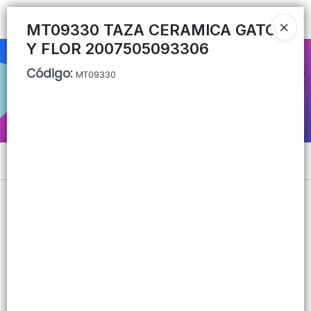
Ingresar a la Tienda
MT09330 TAZA CERAMICA GATO
Y FLOR 2007505093306
CÓMO COMPRAR
Código
:
MT09330
QUIÉNES SOMOS
CONTACTO
Menú
Lista vacía