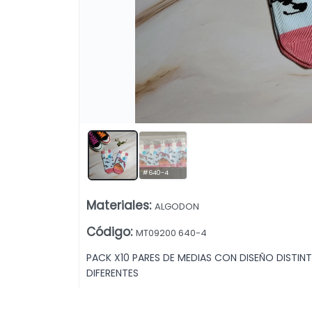
Lista vacía
#640-4
Materiales
:
ALGODON
Código
:
MT09200 640-4
PACK X10 PARES DE MEDIAS CON DISEÑO DISTINT
DIFERENTES