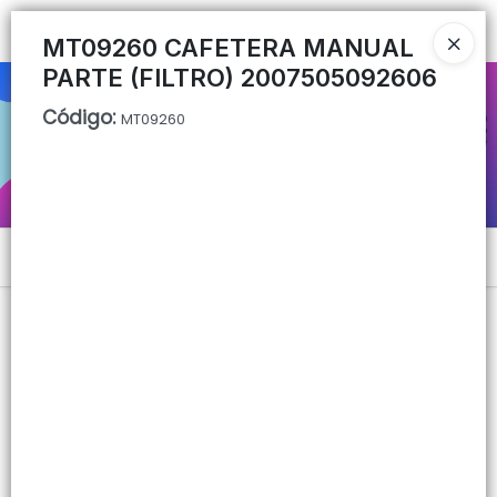
Ingresar a la Tienda
MT09260 CAFETERA MANUAL
PARTE (FILTRO) 2007505092606
CÓMO COMPRAR
Código
:
MT09260
QUIÉNES SOMOS
CONTACTO
Menú
Lista vacía