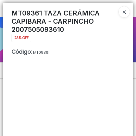
Ingresar a la Tienda
MT09361 TAZA CERÁMICA
CAPIBARA - CARPINCHO
CÓMO COMPRAR
2007505093610
23% OFF
QUIÉNES SOMOS
Código
:
MT09361
CONTACTO
Menú
Lista vacía