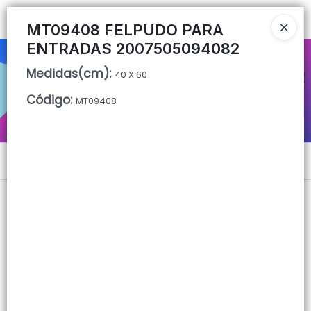
Ingresar a la Tienda
MT09408 FELPUDO PARA
ENTRADAS 2007505094082
CÓMO COMPRAR
Medidas(cm)
:
40 X 60
QUIÉNES SOMOS
Código
:
MT09408
CONTACTO
Menú
Lista vacía