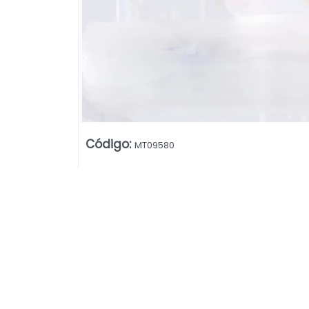
Código
:
MT09580
Lista vacía