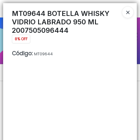
Ingresar a la Tienda
MT09644 BOTELLA WHISKY
VIDRIO LABRADO 950 ML
CÓMO COMPRAR
2007505096444
8% OFF
QUIÉNES SOMOS
Código
:
MT09644
CONTACTO
Menú
Lista vacía