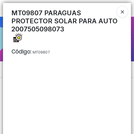
Ingresar a la Tienda
MT09807 PARAGUAS
PROTECTOR SOLAR PARA AUTO
CÓMO COMPRAR
2007505098073
QUIÉNES SOMOS
Código
:
MT09807
CONTACTO
Menú
Lista vacía