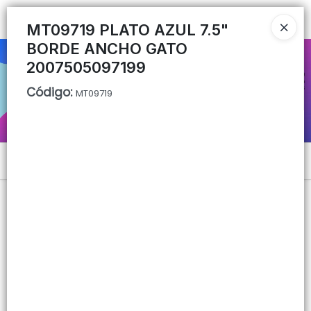
Ingresar a la Tienda
MT09719 PLATO AZUL 7.5"
BORDE ANCHO GATO
CÓMO COMPRAR
2007505097199
Código
:
QUIÉNES SOMOS
MT09719
CONTACTO
Menú
Lista vacía