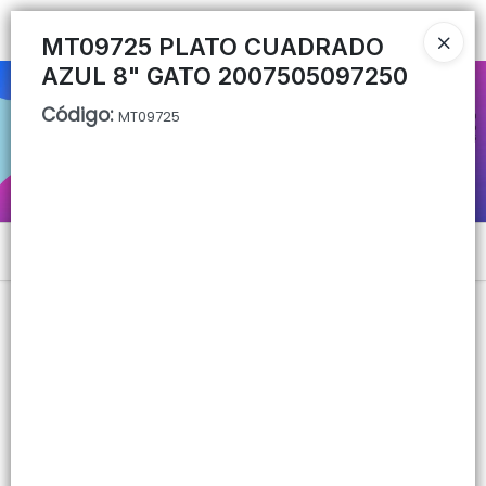
Ingresar a la Tienda
MT09725 PLATO CUADRADO
AZUL 8" GATO 2007505097250
CÓMO COMPRAR
Código
:
MT09725
QUIÉNES SOMOS
CONTACTO
Menú
Lista vacía