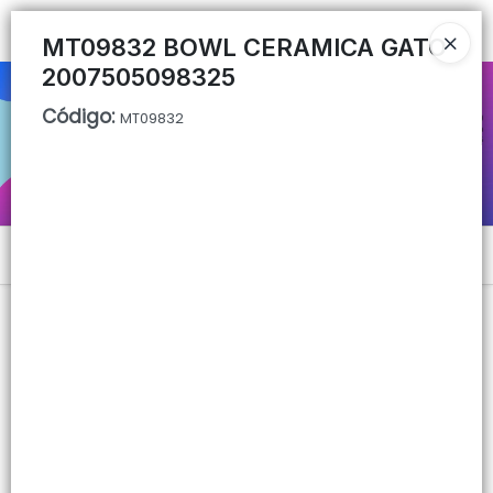
Ingresar a la Tienda
MT09832 BOWL CERAMICA GATO
2007505098325
CÓMO COMPRAR
Código
:
MT09832
QUIÉNES SOMOS
CONTACTO
Menú
Lista vacía