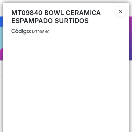
Ingresar a la Tienda
MT09840 BOWL CERAMICA
ESPAMPADO SURTIDOS
CÓMO COMPRAR
Código
:
MT09840
QUIÉNES SOMOS
CONTACTO
Menú
Lista vacía