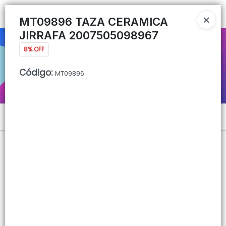
Ingresar a la Tienda
MT09896 TAZA CERAMICA
JIRRAFA 2007505098967
CÓMO COMPRAR
8% OFF
QUIÉNES SOMOS
Código
:
MT09896
CONTACTO
Menú
Lista vacía