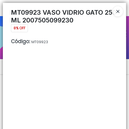
Ingresar a la Tienda
MT09923 VASO VIDRIO GATO 250
ML 2007505099230
CÓMO COMPRAR
8% OFF
QUIÉNES SOMOS
Código
:
MT09923
CONTACTO
Menú
Lista vacía