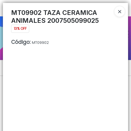
Ingresar a la Tienda
MT09902 TAZA CERAMICA
ANIMALES 2007505099025
CÓMO COMPRAR
13% OFF
QUIÉNES SOMOS
Código
:
MT09902
CONTACTO
Menú
Lista vacía