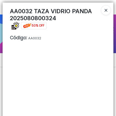
Ingresar a la Tienda
AA0032 TAZA VIDRIO PANDA
2025080800324
CÓMO COMPRAR
50% OFF
QUIÉNES SOMOS
Código
:
AA0032
CONTACTO
Menú
Lista vacía