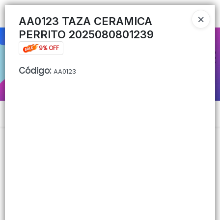
Ingresar a la Tienda
AA0123 TAZA CERAMICA
PERRITO 2025080801239
CÓMO COMPRAR
9% OFF
QUIÉNES SOMOS
Código
:
AA0123
CONTACTO
Menú
Lista vacía