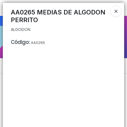
ALGODON
Ingresar a la Tienda
AA0265 MEDIAS DE ALGODON
PERRITO
CÓMO COMPRAR
ALGODON
QUIÉNES SOMOS
Código
:
AA0265
CONTACTO
Menú
ALGODON
Lista vacía