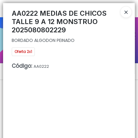
BORDADO ALGODON PEINADO
Ingresar a la Tienda
AA0222 MEDIAS DE CHICOS
TALLE 9 A 12 MONSTRUO
CÓMO COMPRAR
2025080802229
BORDADO ALGODON PEINADO
QUIÉNES SOMOS
Oferta 2x1
CONTACTO
Código
:
AA0222
Menú
BORDADO ALGODON PEINADO
Lista vacía