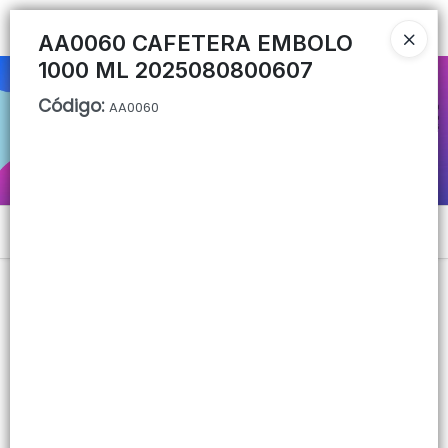
Ingresar a la Tienda
AA0060 CAFETERA EMBOLO
1000 ML 2025080800607
CÓMO COMPRAR
Código
:
AA0060
QUIÉNES SOMOS
CONTACTO
Menú
Lista vacía