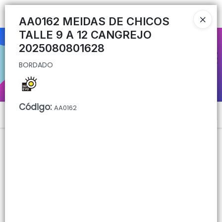
BORDADO
Ingresar a la Tienda
AA0162 MEIDAS DE CHICOS
TALLE 9 A 12 CANGREJO
CÓMO COMPRAR
2025080801628
BORDADO
QUIÉNES SOMOS
CONTACTO
Código
:
AA0162
Menú
BORDADO
Lista vacía