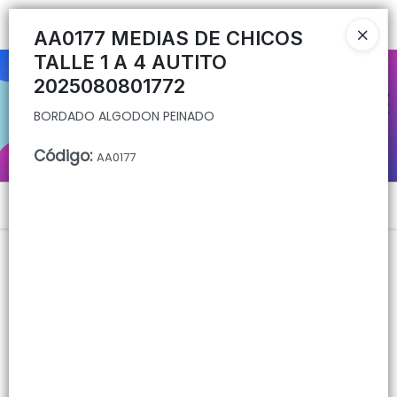
BORDADO ALGODON PEINADO
Ingresar a la Tienda
AA0177 MEDIAS DE CHICOS
TALLE 1 A 4 AUTITO
CÓMO COMPRAR
2025080801772
BORDADO ALGODON PEINADO
QUIÉNES SOMOS
Código
:
AA0177
CONTACTO
Menú
BORDADO ALGODON PEINADO
Lista vacía