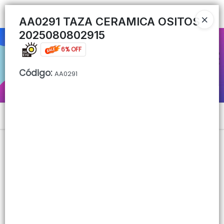
Ingresar a la Tienda
AA0291 TAZA CERAMICA OSITOS
2025080802915
CÓMO COMPRAR
6% OFF
QUIÉNES SOMOS
Código
:
AA0291
CONTACTO
Menú
Lista vacía