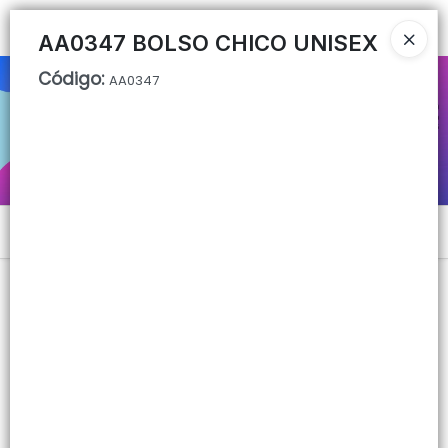
Ingresar a la Tienda
AA0347 BOLSO CHICO UNISEX
Código
:
AA0347
CÓMO COMPRAR
QUIÉNES SOMOS
CONTACTO
Menú
Lista vacía