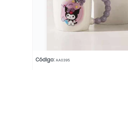
Código
:
AA0395
Lista vacía