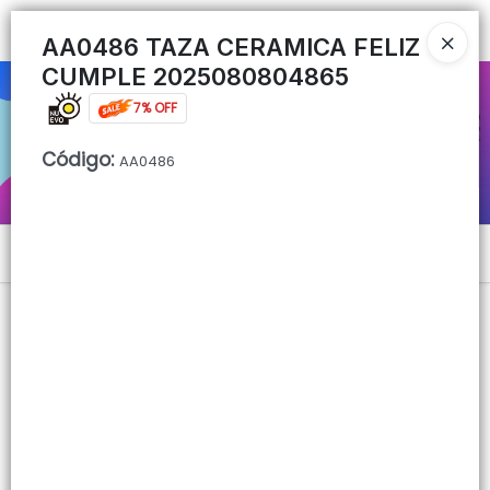
Ingresar a la Tienda
AA0486 TAZA CERAMICA FELIZ
CUMPLE 2025080804865
CÓMO COMPRAR
7% OFF
QUIÉNES SOMOS
Código
:
AA0486
CONTACTO
Menú
Lista vacía