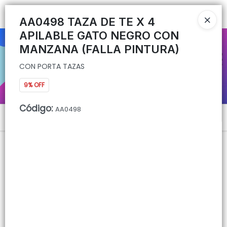
CON PORTA TAZAS
Ingresar a la Tienda
AA0498 TAZA DE TE X 4
APILABLE GATO NEGRO CON
CÓMO COMPRAR
MANZANA (FALLA PINTURA)
CON PORTA TAZAS
QUIÉNES SOMOS
9% OFF
CONTACTO
Código
:
AA0498
Menú
CON PORTA TAZAS
Lista vacía