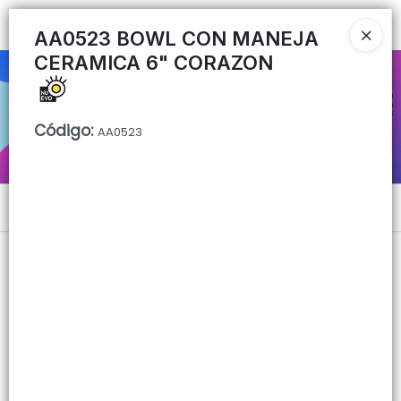
Ingresar a la Tienda
AA0523 BOWL CON MANEJA
CERAMICA 6" CORAZON
CÓMO COMPRAR
QUIÉNES SOMOS
Código
:
AA0523
CONTACTO
Menú
Lista vacía