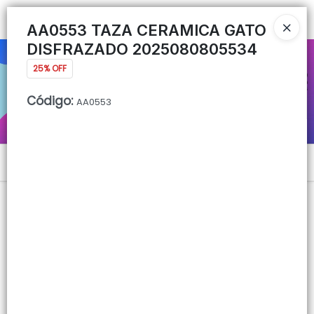
Ingresar a la Tienda
AA0553 TAZA CERAMICA GATO
DISFRAZADO 2025080805534
CÓMO COMPRAR
25% OFF
QUIÉNES SOMOS
Código
:
AA0553
CONTACTO
Menú
Lista vacía