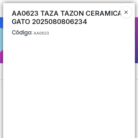
Ingresar a la Tienda
AA0623 TAZA TAZON CERAMICA
GATO 2025080806234
CÓMO COMPRAR
Código
:
AA0623
QUIÉNES SOMOS
CONTACTO
Menú
Lista vacía