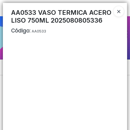
Ingresar a la Tienda
AA0533 VASO TERMICA ACERO
LISO 750ML 2025080805336
CÓMO COMPRAR
Código
:
AA0533
QUIÉNES SOMOS
CONTACTO
Menú
Lista vacía