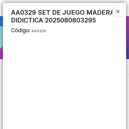
Ingresar a la Tienda
AA0329 SET DE JUEGO MADERA
DIDICTICA 2025080803295
CÓMO COMPRAR
Código
:
AA0329
QUIÉNES SOMOS
CONTACTO
Menú
Lista vacía