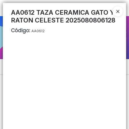
Ingresar a la Tienda
AA0612 TAZA CERAMICA GATO Y
RATON CELESTE 2025080806128
CÓMO COMPRAR
Código
:
AA0612
QUIÉNES SOMOS
CONTACTO
Menú
Lista vacía