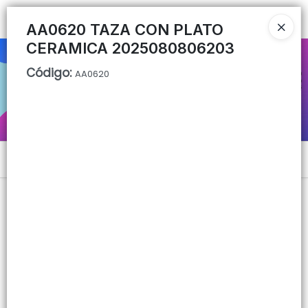
Ingresar a la Tienda
AA0620 TAZA CON PLATO
CERAMICA 2025080806203
CÓMO COMPRAR
Código
:
AA0620
QUIÉNES SOMOS
CONTACTO
Menú
Lista vacía