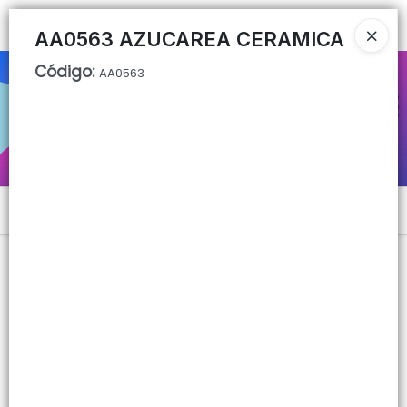
Ingresar a la Tienda
AA0563 AZUCAREA CERAMICA
Código
:
AA0563
CÓMO COMPRAR
QUIÉNES SOMOS
CONTACTO
Menú
Lista vacía