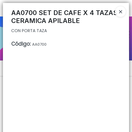
CON PORTA TAZA
Ingresar a la Tienda
AA0700 SET DE CAFE X 4 TAZAS
CERAMICA APILABLE
CÓMO COMPRAR
CON PORTA TAZA
QUIÉNES SOMOS
Código
:
AA0700
CONTACTO
Menú
CON PORTA TAZA
Lista vacía