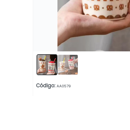
Lista vacía
Código
:
AA0579