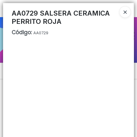
Ingresar a la Tienda
AA0729 SALSERA CERAMICA
PERRITO ROJA
CÓMO COMPRAR
Código
:
AA0729
QUIÉNES SOMOS
CONTACTO
Menú
Lista vacía