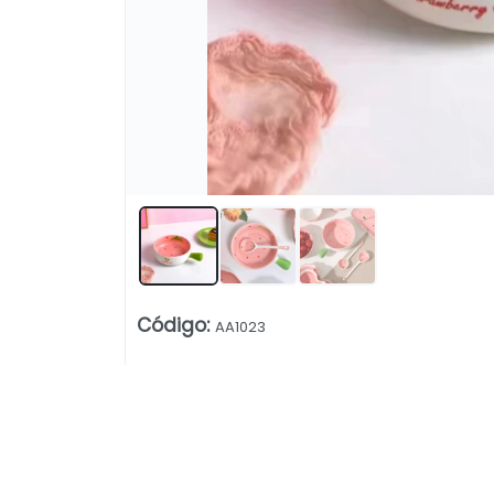
Lista vacía
Código
:
AA1023