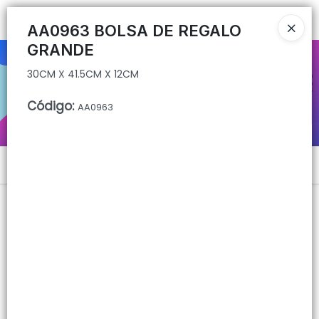
30CM X 41.5CM X 12CM
Ingresar a la Tienda
AA0963 BOLSA DE REGALO
GRANDE
CÓMO COMPRAR
30CM X 41.5CM X 12CM
QUIÉNES SOMOS
Código
:
AA0963
CONTACTO
Menú
30CM X 41.5CM X 12CM
Lista vacía